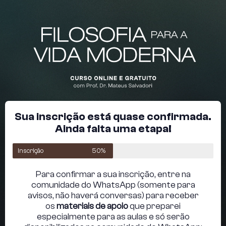
Sua inscrição está quase confirmada.
Ainda falta uma etapa!
Inscrição
50%
Para confirmar a sua inscrição, entre na
comunidade do WhatsApp (somente para
avisos, não haverá conversas) para receber
os
materiais de apoio
que preparei
especialmente para as aulas e só serão