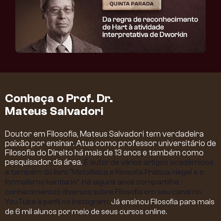
Conheça o Prof. Dr.
Mateus Salvadori
Doutor em Filosofia, Mateus Salvadori tem verdadeira
paixão por ensinar. Atua como professor universitário de
Filosofia do Direito há mais de 13 anos e também como
pesquisador da área.
É autor de vários artigos acadêmicos
e também do livro "Metafísica e Filosofia Prática: Hegel e o
formalismo kantiano".
Há alguns anos compartilha
conhecimentos diversos sobre Filosofia em seu canal no
YouTube e perfil no Instagram.
Já ensinou Filosofia para mais
de 6 mil alunos por meio de seus cursos online.