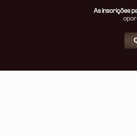
As inscrições pa
opor
Q