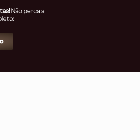
tas!
Não perca a
leto:
to