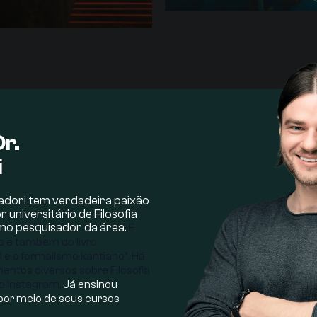
r.
i
vadori tem verdadeira paixão
 universitário de Filosofia
mo pesquisador da área.
É
s e também do livro
el e o formalismo kantiano".
Há
ntos diversos sobre Filosofia
no Instagram.
Já ensinou
s por meio de seus cursos