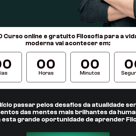
O Curso online e gratuito Filosofia para a vid
moderna vai acontecer em:
00
00
00
0
ias
Horas
Minutos
Segu
ício passar pelos desafios da atualidade s
entos das mentes mais brilhantes da huma
 esta grande oportunidade de aprender Filo