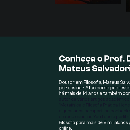
Conheça o Prof. D
Mateus Salvador
Doutor em Filosofia, Mateus Sal
por ensinar. Atua como professor
há mais de 14 anos e também co
autor de vários artigos acadêmico
"Metafísica e Filosofia Prática: Heg
alguns anos compartilha conhecime
em seu canal no YouTube e perfil 
Filosofia para mais de 8 mil aluno
online.