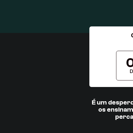
D
É um desperd
os ensinam
perca