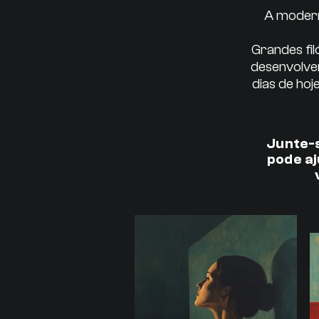
A modern
Grandes fi
desenvolve
dias de ho
Junte-s
pode aj