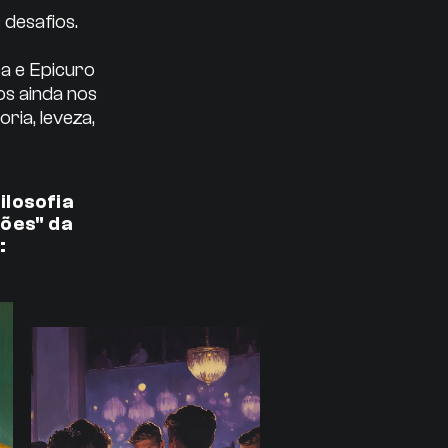
desafios.
a e Epicuro
s ainda nos
ia, leveza,
ilosofia
lões" da
: