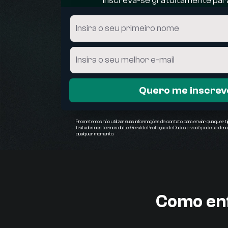
Inscreva-se gratuitamente para
Quero me inscrev
Prometemos não utilizar suas informações de contato para enviar qualquer t
tratados nos termos da Lei Geral de Proteção de Dados e você pode se desca
qualquer momento.
Como enf