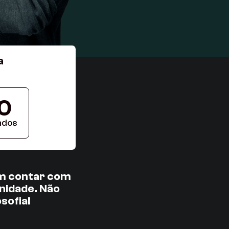
a
0
ndos
em contar com
nidade. Não
sofia!