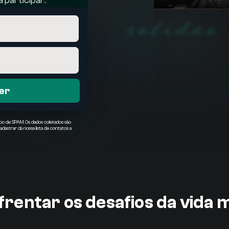
 participar:
er
ipo de SPAM. Os dados coletados são
dastrar da nossa lista de contatos a
rentar os desafios da vida